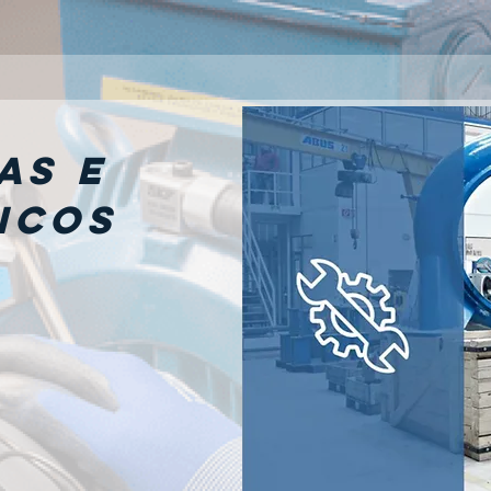
as e
icos