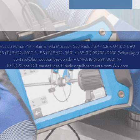
Rua do Pomar, 49 - Bairro: Vila Moraes
- São Paulo / SP - CEP: 04162-080
55 (11) 5622-8010 / + 55 (11) 5622-3681 / +55 (11) 99788-9288 (WhatsApp)
contato@bomtecbombas.com.br
-
CNPJ:
10.676.911/0001-97
©
2023 por O Time da Casa. Criado orgulhosamente com
Wix.com